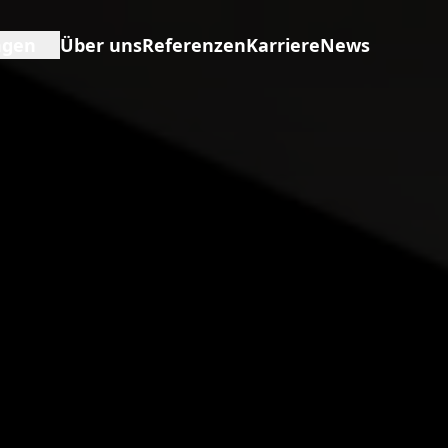
ngen
Über uns
Referenzen
Karriere
News
De
icht
Eng
alunternehmer
Fra
bau
Ita
anagement
ng