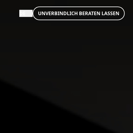
DE
UNVERBINDLICH BERATEN LASSEN
utsch
lish
nçais
liano