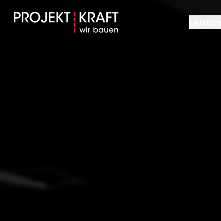
Leistu
Übers
Gener
Laden
Baum
Planu